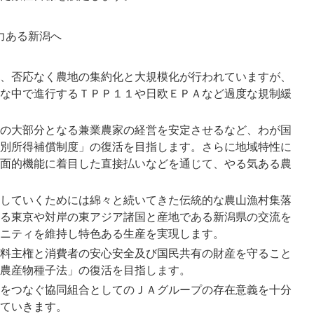
力ある新潟へ
、否応なく農地の集約化と大規模化が行われていますが、
な中で進行するＴＰＰ１１や日欧ＥＰＡなど過度な規制緩
の大部分となる兼業農家の経営を安定させるなど、わが国
別所得補償制度」の復活を目指します。さらに地域特性に
面的機能に着目した直接払いなどを通じて、やる気ある農
していくためには綿々と続いてきた伝統的な農山漁村集落
る東京や対岸の東アジア諸国と産地である新潟県の交流を
ニティを維持し特色ある生産を実現します。
料主権と消費者の安心安全及び国民共有の財産を守ること
農産物種子法」の復活を目指します。
をつなぐ協同組合としてのＪＡグループの存在意義を十分
ていきます。