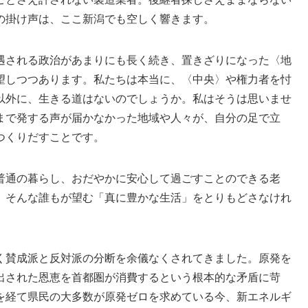
の掛け声は、ここ新潟でも空しく響きます。
遇される政治があまりにも長く続き、置きざりになった〈地
望しつつあります。私たちは本当に、〈中央〉や権力者を忖
以外に、生きる道はないのでしょうか。私はそうは思いませ
まで発する声が届かなかった地域や人々が、自分の足で立
つくりだすことです。
普通の暮らし、おだやかに安心して過ごすことのできる老
。そんな誰もが望む「真に豊かな生活」をとりもどさなけれ
く賛成派と反対派の分断を余儀なくされてきました。原発を
出された恩恵を首都圏が消費するという根本的な矛盾に苛
を経て県民の大多数が原発ゼロを求めている今、新エネルギ