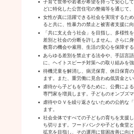
子育て世帯や若者が希望を持って安心して
どに特化した公営住宅の整備等を通じて、
女性が真に活躍できる社会を実現するため
ると共に、性暴力の禁止と被害者支援に向
「共に支え合う社会」を目指し、多様性を
差別と社会の分断を許しません。さらに身
教育の機会や雇用、生活の安心を保障する
あらゆる差別を禁止する法令や、手話言語
に、ヘイトスピーチ対策への取り組みを強
待機児童を解消し、病児保育、休日保育の
ます。また、重労働に見合わぬ低賃金とい
虐待から子どもを守るために、公費による
専門家を増員します。子どものオンブズマ
虐待やＤＶを繰り返さないための公的な「
ます。
社会全体ですべての子どもの育ちを支援し
ち切ります。フードバンクや子ども食堂と
拡充を目指し、その運用に貧困改善に向け