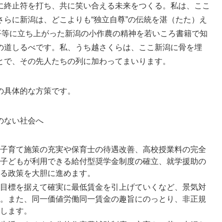
に終止符を打ち、共に笑い合える未来をつくる。私は、ここ
らに新潟は、どこよりも“独立自尊”の伝統を湛（たた）え
平等に立ち上がった新潟の小作農の精神を若いころ書籍で知
の道しるべです。私、うち越さくらは、ここ新潟に骨を埋
とで、その先人たちの列に加わってまいります。
の具体的な方策です。
のない社会へ
子育て施策の充実や保育士の待遇改善、高校授業料の完全
子どもが利用できる給付型奨学金制度の確立、就学援助の
る政策を大胆に進めます。
目標を据えて確実に最低賃金を引上げていくなど、景気対
。また、同一価値労働同一賃金の趣旨にのっとり、非正規
します。