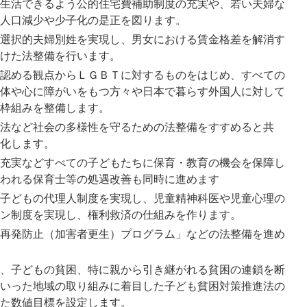
生活できるよう公的住宅費補助制度の充実や、若い夫婦な
人口減少や少子化の是正を図ります。
選択的夫婦別姓を実現し、男女における賃金格差を解消す
けた法整備を行います。
認める観点からＬＧＢＴに対するものをはじめ、すべての
体や心に障がいをもつ方々や日本で暮らす外国人に対して
枠組みを整備します。
法など社会の多様性を守るための法整備をすすめると共
化します。
充実などすべての子どもたちに保育・教育の機会を保障し
われる保育士等の処遇改善も同時に進めます
子どもの代理人制度を実現し、児童精神科医や児童心理の
ン制度を実現し、権利救済の仕組みを作ります。
再発防止（加害者更生）プログラム」などの法整備を進め
、子どもの貧困、特に親から引き継がれる貧困の連鎖を断
いった地域の取り組みに着目した子ども貧困対策推進法の
た数値目標を設定します。