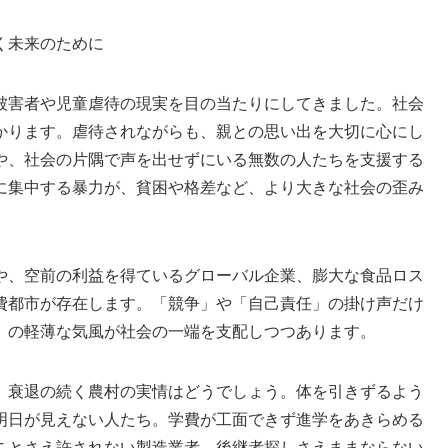
く未来のために
被害者や児童虐待の現実を目の当たりにしてきました。社会
かります。虐待されながらも、親との思い出を大切に心にし
や、社会の片隅で声を出せずにいる無数の人たちを支援する
に集中する暴力が、貧困や格差など、より大きな社会の歪み
や、空前の利益を得ているグローバル企業、膨大な食品ロス
費都市が存在します。「競争」や「自己責任」の掛け声だけ
」の軽薄な気風が社会の一端を支配しつつあります。
、衰退の続く農村の実情はどうでしょう。体を引きずるよう
明日が見えない人たち。学費が工面できず進学をあきらめる
ことさえ許されない製造業者。後継者探しさえままならない